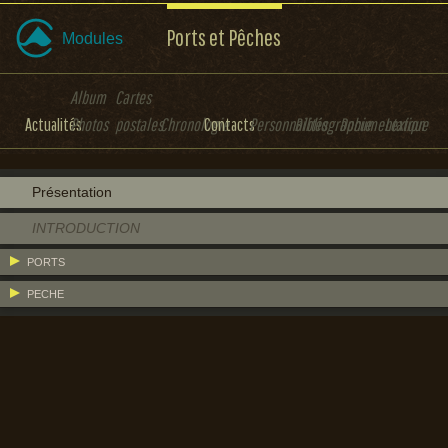
Ports et Pêches
Modules
Album
Cartes
Actualités
Photos
postales
Chronologie
Contacts
Personnalités
Bibliographie
Documentation
Lexique
Présentation
INTRODUCTION
PORTS
PECHE