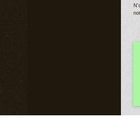
N’o
no