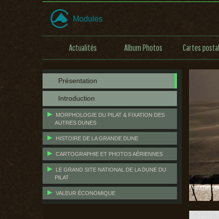
Modules
Actualités
Album Photos
Cartes posta
Présentation
Introduction
MORPHOLOGIE DU PILAT & FIXATION DES
AUTRES DUNES
HISTOIRE DE LA GRANDE DUNE
CARTOGRAPHIE ET PHOTOS AÉRIENNES
LE GRAND SITE NATIONAL DE LA DUNE DU
PILAT
VALEUR ÉCONOMIQUE