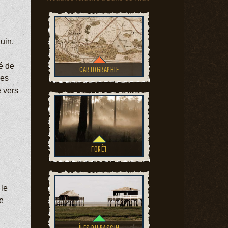
uin,
é de
CARTOGRAPHIE
les
 vers
FORÊT
 le
e