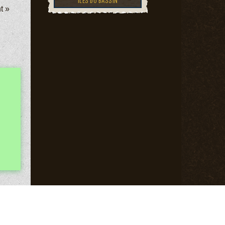
ÎLES DU BASSIN
t »