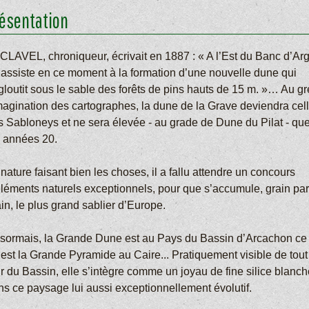
ésentation
 CLAVEL, chroniqueur, écrivait en 1887 : « A l’Est du Banc d’Arg
 assiste en ce moment à la formation d’une nouvelle dune qui
gloutit sous le sable des forêts de pins hauts de 15 m. »… Au gr
imagination des cartographes, la dune de la Grave deviendra cel
s Sabloneys et ne sera élevée - au grade de Dune du Pilat - que
s années 20.
nature faisant bien les choses, il a fallu attendre un concours
éléments naturels exceptionnels, pour que s’accumule, grain par
in, le plus grand sablier d’Europe.
sormais, la Grande Dune est au Pays du Bassin d’Arcachon ce
’est la Grande Pyramide au Caire... Pratiquement visible de tout
r du Bassin, elle s’intègre comme un joyau de fine silice blanch
ns ce paysage lui aussi exceptionnellement évolutif.