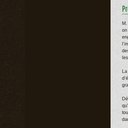
Pr
M.
on
en
l’
de
le
La 
d’
gra
Dé
qu
tou
da