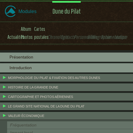
Dune du Pilat
Modules
Album
Cartes
Actualités
Photos
postales
Chronologie
Contacts
Personnalités
Bibliographie
Documentation
Lexique
Présentation
Introduction
MORPHOLOGIE DU PILAT & FIXATION DES AUTRES DUNES
HISTOIRE DE LA GRANDE DUNE
CARTOGRAPHIE ET PHOTOS AÉRIENNES
LE GRAND SITE NATIONAL DE LA DUNE DU PILAT
VALEUR ÉCONOMIQUE
Fréquentation
Impact local