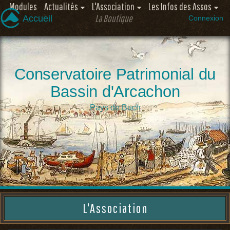
Modules
Actualités
L'Association
Les Infos des Assos
La Boutique
Accueil
Connexion
Conservatoire Patrimonial du
Bassin d'Arcachon
Pays de Buch
L'Association