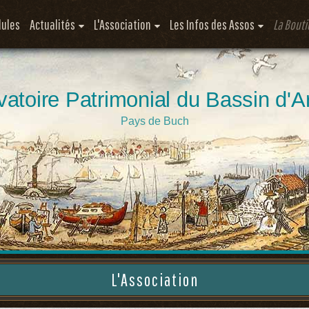
ules
Actualités
L'Association
Les Infos des Assos
La Bout
atoire Patrimonial du Bassin d'
Pays de Buch
L'Association