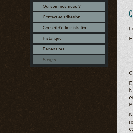
Qui sommes-nous ?
Q
Contact et adhésion
Conseil d'administration
L
Historique
El
Partenaires
Budget
C
En
N
e
B
N
r
c