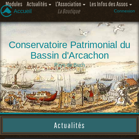
Modules
Actualités
L'Association
Les Infos des Assos
La Boutique
Accueil
Connexion
Conservatoire Patrimonial du
Bassin d'Arcachon
Pays de Buch
Actualités