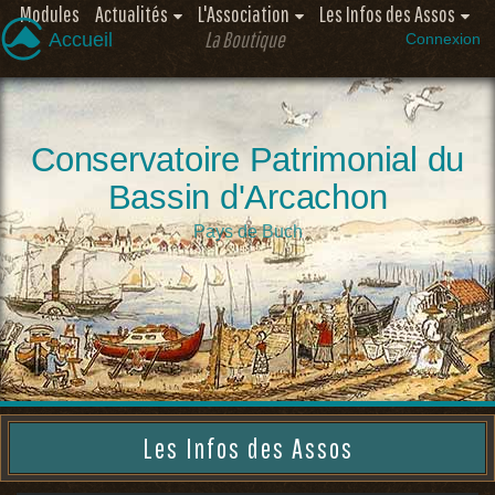
Modules
Actualités
L'Association
Les Infos des Assos
La Boutique
Accueil
Connexion
Conservatoire Patrimonial du
Bassin d'Arcachon
Pays de Buch
Les Infos des Assos