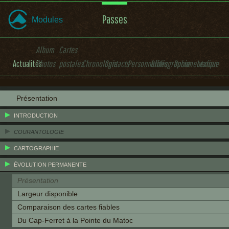
Passes
Modules
Album
Cartes
Actualités
Photos
postales
Chronologie
Contacts
Personnalités
Bibliographie
Documentation
Lexique
Présentation
INTRODUCTION
COURANTOLOGIE
CARTOGRAPHIE
ÉVOLUTION PERMANENTE
Présentation
Largeur disponible
Comparaison des cartes fiables
Du Cap-Ferret à la Pointe du Matoc