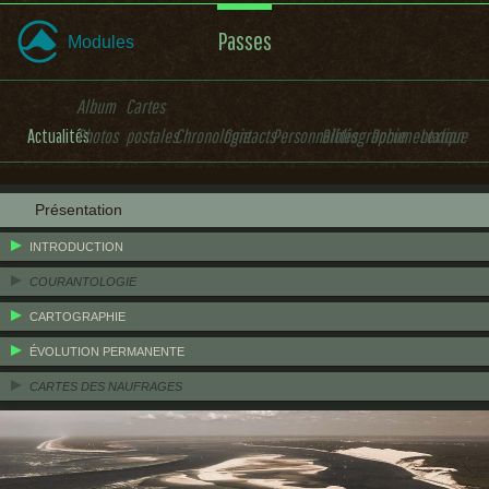
Passes
Modules
Album
Cartes
Actualités
Photos
postales
Chronologie
Contacts
Personnalités
Bibliographie
Documentation
Lexique
Présentation
INTRODUCTION
COURANTOLOGIE
CARTOGRAPHIE
ÉVOLUTION PERMANENTE
CARTES DES NAUFRAGES