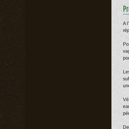
Pr
A 
rép
Po
va
pou
Le
su
une
Vér
eau
pé
De