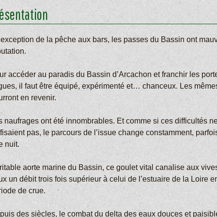
ésentation
l’exception de la pêche aux bars, les passes du Bassin ont mau
utation.
ur accéder au paradis du Bassin d’Arcachon et franchir les port
gues, il faut être équipé, expérimenté et… chanceux. Les même
rront en revenir.
s naufrages ont été innombrables. Et comme si ces difficultés n
ffisaient pas, le parcours de l’issue change constamment, parfoi
 nuit.
itable aorte marine du Bassin, ce goulet vital canalise aux vive
x un débit trois fois supérieur à celui de l’estuaire de la Loire e
riode de crue.
puis des siècles, le combat du delta des eaux douces et paisibl