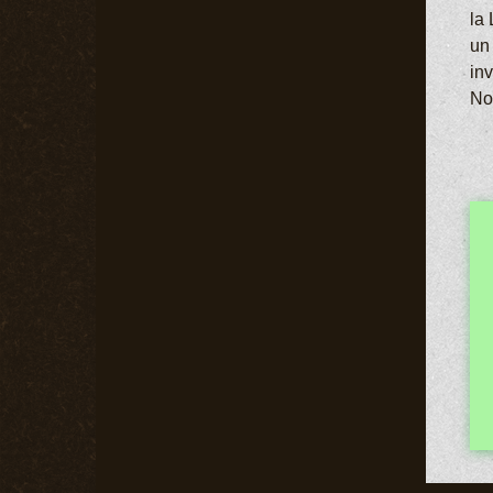
la
un
in
No