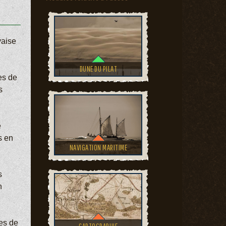
vaise
DUNE DU PILAT
es de
s
e
s en
NAVIGATION MARITIME
s
n
es de