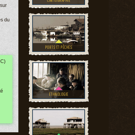
CARTOGRAPHIE
 sur
es du
PORTS ET PÊCHES
JC)
té
ETHNOLOGIE