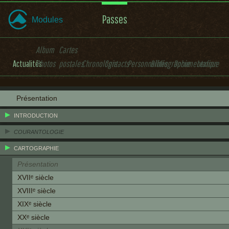
Passes
Modules
Album
Cartes
Actualités
Photos
postales
Chronologie
Contacts
Personnalités
Bibliographie
Documentation
Lexique
Présentation
INTRODUCTION
COURANTOLOGIE
CARTOGRAPHIE
Présentation
XVIIᵉ siècle
XVIIIᵉ siècle
XIXᵉ siècle
XXᵉ siècle