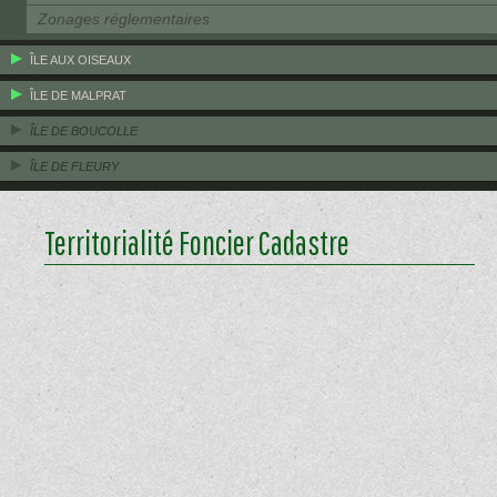
Zonages réglementaires
ÎLE AUX OISEAUX
ÎLE DE MALPRAT
ÎLE DE BOUCOLLE
ÎLE DE FLEURY
Territorialité Foncier Cadastre