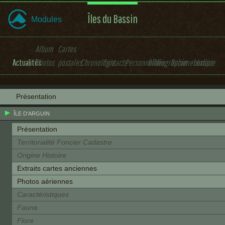
Îles du Bassin
Modules
Album
Cartes
Actualités
Photos
postales
Chronologie
Contacts
Personnalités
Bibliographie
Documentation
Lexique
Présentation
ÎLE D'ARGUIN
Présentation
Territorialité Foncier Cadastre
Origine Histoire
Extraits cartes anciennes
Photos aériennes
Caractéristiques
Faune
Flore