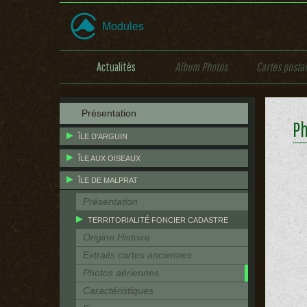
Modules
Actualités
Album Photos
Cartes posta
Présentation
Ph
ÎLE D'ARGUIN
ÎLE AUX OISEAUX
ÎLE DE MALPRAT
Présentation
TERRITORIALITÉ FONCIER CADASTRE
Origine Histoire
Extraits cartes anciennes
Photos aériennes
Caractéristiques