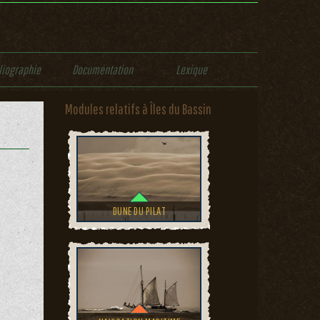
liographie
Documentation
Lexique
Modules relatifs à Îles du Bassin
DUNE DU PILAT