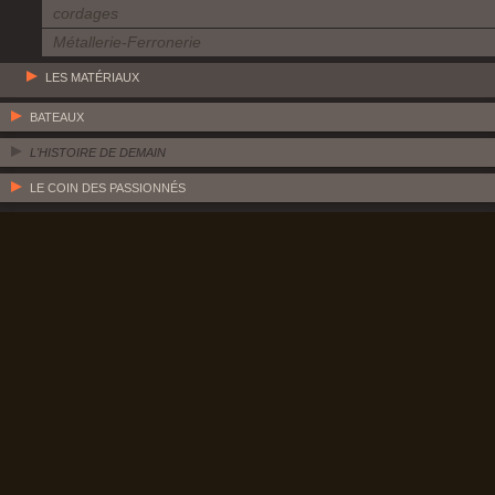
cordages
Métallerie-Ferronerie
LES MATÉRIAUX
BATEAUX
L'HISTOIRE DE DEMAIN
LE COIN DES PASSIONNÉS