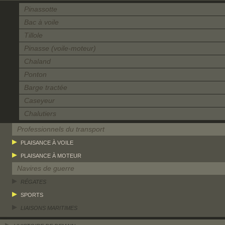
Pinassotte
Bac à voile
Tillole
Pinasse (voile-moteur)
Chaland
Ponton
Barge tractée
Caseyeur
Chalutiers
Professionnels du transport
PLAISANCE À VOILE
PLAISANCE À MOTEUR
Navires de guerre
RÉGATES
SPORTS
LIAISONS MARITIMES