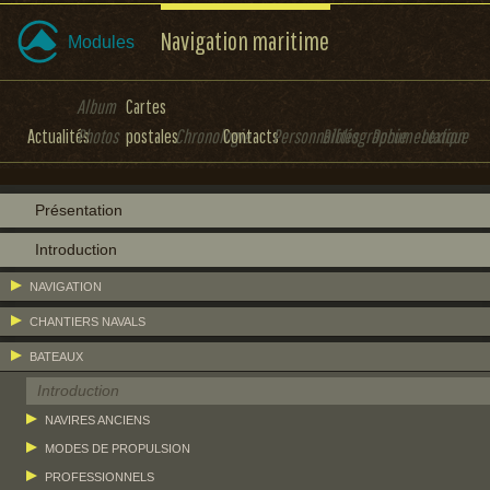
Navigation maritime
Modules
Album
Cartes
Actualités
Photos
postales
Chronologie
Contacts
Personnalités
Bibliographie
Documentation
Lexique
Présentation
Introduction
NAVIGATION
CHANTIERS NAVALS
BATEAUX
Introduction
NAVIRES ANCIENS
MODES DE PROPULSION
PROFESSIONNELS