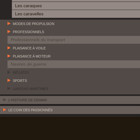
Les caraques
Les caravelles
MODES DE PROPULSION
PROFESSIONNELS
Professionnels du transport
PLAISANCE À VOILE
PLAISANCE À MOTEUR
Navires de guerre
RÉGATES
SPORTS
LIAISONS MARITIMES
L'HISTOIRE DE DEMAIN
LE COIN DES PASSIONNÉS