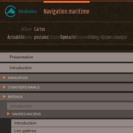
Navigation maritime
Modules
Album
Cartes
Actualités
Photos
postales
Chronologie
Contacts
Personnalités
Bibliographie
Documentation
Lexique
Présentation
Introduction
NAVIGATION
CHANTIERS NAVALS
BATEAUX
Introduction
NAVIRES ANCIENS
Introduction
Les galères