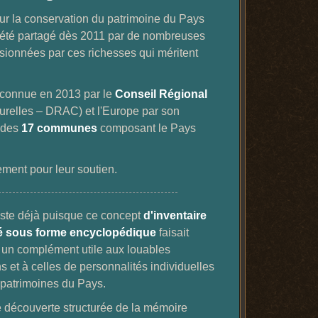
pour la conservation du patrimoine du Pays
 été partagé dès 2011 par de nombreuses
ssionnées par ces richesses qui méritent
reconnue en 2013 par le
Conseil Régional
turelles – DRAC) et l'Europe par son
 des
17 communes
composant le Pays
ement pour leur soutien.
existe déjà puisque ce concept
d'inventaire
té sous forme encyclopédique
faisait
er un complément utile aux louables
ns et à celles de personnalités individuelles
patrimoines du Pays.
ne découverte structurée de la mémoire