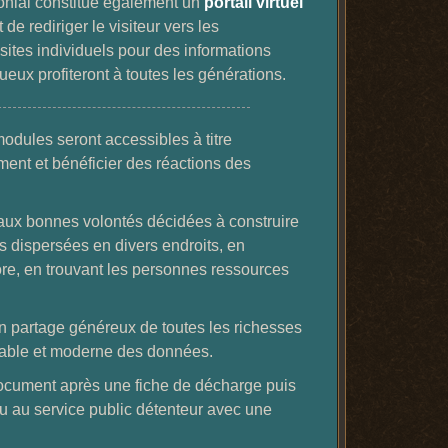
onial constitue également un
portail virtuel
de rediriger le visiteur vers les
ites individuels pour des informations
ux profiteront à toutes les générations.
odules seront accessibles à titre
ment et bénéficier des réactions des
 aux bonnes volontés décidées à construire
s dispersées en divers endroits, en
re, en trouvant les personnes ressources
n partage généreux de toutes les richesses
rable et moderne des données.
ocument après une fiche de décharge puis
ou au service public détenteur avec une