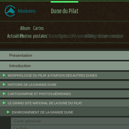
Dune du Pilat
Modules
Album
Cartes
Actualités
Photos
postales
Chronologie
Contacts
Personnalités
Bibliographie
Documentation
Lexique
Présentation
Introduction
MORPHOLOGIE DU PILAT & FIXATION DES AUTRES DUNES
HISTOIRE DE LA GRANDE DUNE
CARTOGRAPHIE ET PHOTOS AÉRIENNES
LE GRAND SITE NATIONAL DE LA DUNE DU PILAT
ENVIRONNEMENT DE LA GRANDE DUNE
Carte générale
Le Pyla