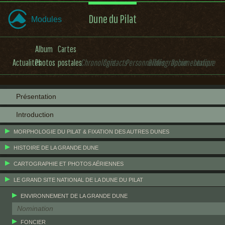
Dune du Pilat
Modules
Album
Cartes
Actualités
Photos
postales
Chronologie
Contacts
Personnalités
Bibliographie
Documentation
Lexique
Présentation
Introduction
MORPHOLOGIE DU PILAT & FIXATION DES AUTRES DUNES
HISTOIRE DE LA GRANDE DUNE
CARTOGRAPHIE ET PHOTOS AÉRIENNES
LE GRAND SITE NATIONAL DE LA DUNE DU PILAT
ENVIRONNEMENT DE LA GRANDE DUNE
Nomination
FONCIER