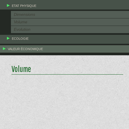
ETAT PHYSIQUE
Dimensions
Volume
Evolution
ECOLOGIE
VALEUR ÉCONOMIQUE
Volume