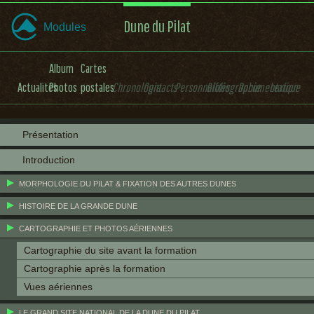
Dune du Pilat
Modules
Album
Cartes
Actualités
Photos
postales
Chronologie
Contacts
Personnalités
Bibliographie
Documentation
Lexique
Présentation
Introduction
MORPHOLOGIE DU PILAT & FIXATION DES AUTRES DUNES
HISTOIRE DE LA GRANDE DUNE
CARTOGRAPHIE ET PHOTOS AÉRIENNES
Cartographie du site avant la formation
Cartographie après la formation
Vues aériennes
LE GRAND SITE NATIONAL DE LA DUNE DU PILAT