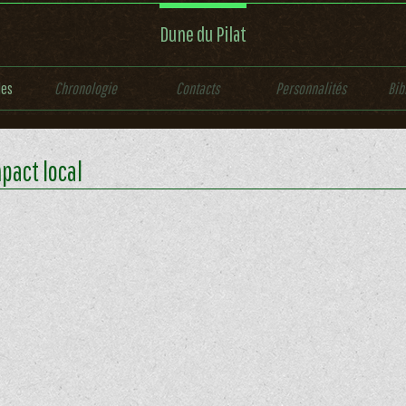
Dune du Pilat
les
Chronologie
Contacts
Personnalités
Bib
pact local