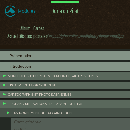
Dune du Pilat
Modules
Album
Cartes
Actualités
Photos
postales
Chronologie
Contacts
Personnalités
Bibliographie
Documentation
Lexique
Présentation
Introduction
MORPHOLOGIE DU PILAT & FIXATION DES AUTRES DUNES
HISTOIRE DE LA GRANDE DUNE
CARTOGRAPHIE ET PHOTOS AÉRIENNES
LE GRAND SITE NATIONAL DE LA DUNE DU PILAT
ENVIRONNEMENT DE LA GRANDE DUNE
Carte générale
Le Pyla