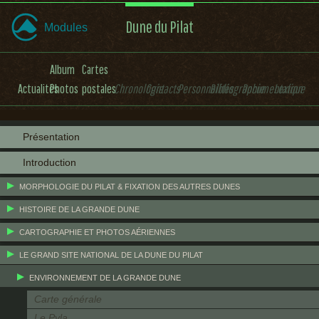
Dune du Pilat
Modules
Album
Cartes
Actualités
Photos
postales
Chronologie
Contacts
Personnalités
Bibliographie
Documentation
Lexique
Présentation
Introduction
MORPHOLOGIE DU PILAT & FIXATION DES AUTRES DUNES
HISTOIRE DE LA GRANDE DUNE
CARTOGRAPHIE ET PHOTOS AÉRIENNES
LE GRAND SITE NATIONAL DE LA DUNE DU PILAT
ENVIRONNEMENT DE LA GRANDE DUNE
Carte générale
Le Pyla