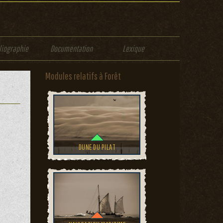
liographie
Documentation
Lexique
Modules relatifs à Forêt
DUNE DU PILAT