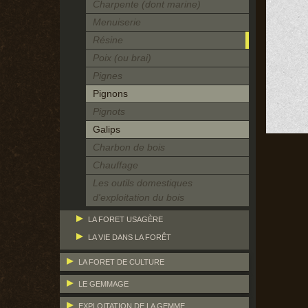
Charpente (dont marine)
Menuiserie
Résine
Poix (ou brai)
Pignes
Pignons
Pignots
Galips
Charbon de bois
Chauffage
Les outils domestiques
d'exploitation du bois
LA FORET USAGÈRE
LA VIE DANS LA FORÊT
LA FORET DE CULTURE
LE GEMMAGE
EXPLOITATION DE LA GEMME