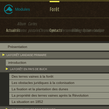
Forêt
Modules
Album
Cartes
Actualités
Photos
postales
Chronologie
Contacts
Personnalités
Bibliographie
Documentation
Lexique
Présentation
LA FORÊT LANDAISE PRIMAIRE
introduction
LA FORÊT EN PAYS DE BUCH
Des terres vaines à la forêt
Les obstacles juridiques à la colonisation
La fixation et la plantation des dunes
La propriété des terres vaines après la Révolution
La situation en 1852