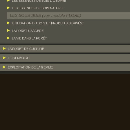
LES ESSENCES DE BOIS D'OEUVRE
LES ESSENCES DE BOIS NATUREL
LES SOUS-BOIS (voir module FLORE)
UTILISATION DU BOIS ET PRODUITS DÉRIVÉS
LA FORET USAGÈRE
LA VIE DANS LA FORÊT
LA FORET DE CULTURE
LE GEMMAGE
EXPLOITATION DE LA GEMME