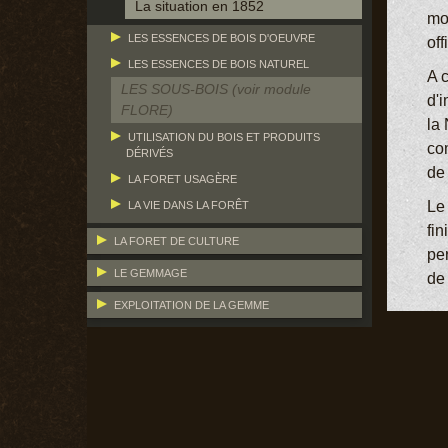
La situation en 1852
mo
LES ESSENCES DE BOIS D'OEUVRE
off
LES ESSENCES DE BOIS NATUREL
A c
LES SOUS-BOIS (voir module
d'
FLORE)
la
UTILISATION DU BOIS ET PRODUITS
co
DÉRIVÉS
de
LA FORET USAGÈRE
Le 
LA VIE DANS LA FORÊT
fi
LA FORET DE CULTURE
per
LE GEMMAGE
de
EXPLOITATION DE LA GEMME