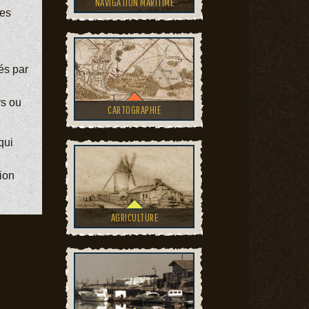
NAVIGATION MARITIME
ges
és par
rs ou
CARTOGRAPHIE
qui
ion
AGRICULTURE