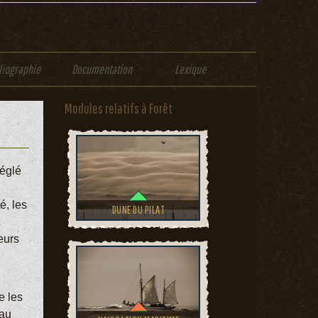
liographie
Documentation
Lexique
Modules relatifs à Forêt
réglé
é, les
DUNE DU PILAT
eurs
e les
 au