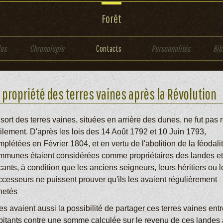
Forêt
les
Chronologie
Contacts
Personnalités
Bib
 propriété des terres vaines après la Révolution
sort des terres vaines, situées en arrière des dunes, ne fut pas 
cilement. D'après les lois des 14 Août 1792 et 10 Juin 1793,
plétées en Février 1804, et en vertu de l'abolition de la féodalit
mmunes étaient considérées comme propriétaires des landes et
ants, à condition que les anciens seigneurs, leurs héritiers ou l
ccesseurs ne puissent prouver qu'ils les avaient régulièrement
hetés
es avaient aussi la possibilité de partager ces terres vaines entr
bitants contre une somme calculée sur le revenu de ces landes