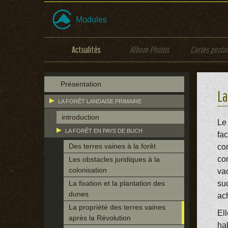
Modules
Actualités
Album Photos
Cartes posta
Présentation
La
LA FORÊT LANDAISE PRIMAIRE
introduction
Le 
LA FORÊT EN PAYS DE BUCH
fa
Des terres vaines à la forêt
com
co
Les obstacles juridiques à la
colonisation
vac
La fixation et la plantation des
su
dunes
ac
La propriété des terres vaines
Ell
après la Révolution
ha