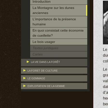
Introduction
La Montagne sur les dunes
anciennes
L'importance de la présence
humaine
En quoi consistait cette économie
de cueillette?
Le bois usager
Textes juridiques
Le 
Cartes
du
col
LA VIE DANS LA FORÊT
Le 
LA FORET DE CULTURE
gra
LE GEMMAGE
val
da
EXPLOITATION DE LA GEMME
d’
hec
be