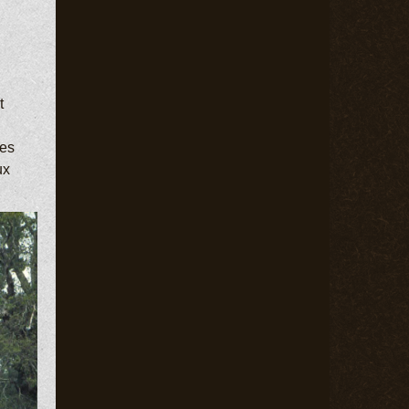
t
des
ux