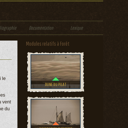
liographie
Documentation
Lexique
Modules relatifs à Forêt
 le
DUNE DU PILAT
Ces
u vent
ne du