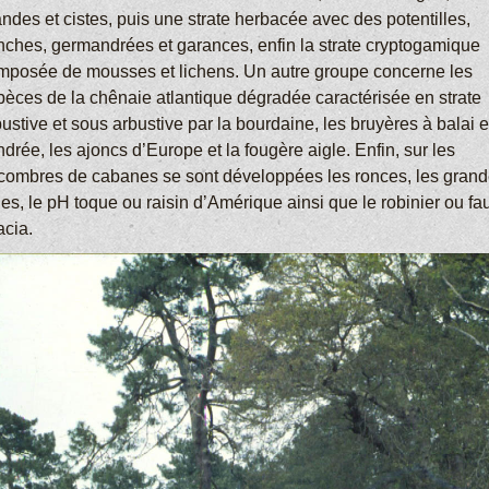
ndes et cistes, puis une strate herbacée avec des potentilles,
nches, germandrées et garances, enfin la strate cryptogamique
mposée de mousses et lichens. Un autre groupe concerne les
pèces de la chênaie atlantique dégradée caractérisée en strate
ustive et sous arbustive par la bourdaine, les bruyères à balai e
drée, les ajoncs d’Europe et la fougère aigle. Enfin, sur les
combres de cabanes se sont développées les ronces, les gran
ies, le pH toque ou raisin d’Amérique ainsi que le robinier ou fa
acia.