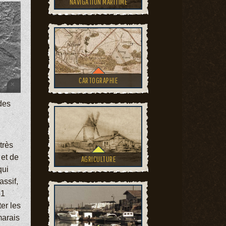
NAVIGATION MARITIME
CARTOGRAPHIE
 des
très
 et de
AGRICULTURE
qui
ssif,
51
er les
marais