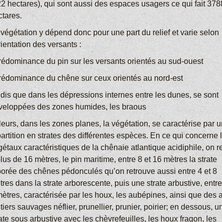
22 hectares), qui sont aussi des espaces usagers ce qui fait 378
ctares.
 végétation y dépend donc pour une part du relief et varie selon
rientation des versants :
prédominance du pin sur les versants orientés au sud-ouest
prédominance du chêne sur ceux orientés au nord-est
ndis que dans les dépressions internes entre les dunes, se sont
veloppées des zones humides, les braous
leurs, dans les zones planes, la végétation, se caractérise par 
artition en strates des différentes espèces. En ce qui concerne 
étaux caractéristiques de la chênaie atlantique acidiphile, on r
lus de 16 mètres, le pin maritime, entre 8 et 16 mètres la strate
borée des chênes pédonculés qu’on retrouve aussi entre 4 et 8
res dans la strate arborescente, puis une strate arbustive, entre
mètres, caractérisée par les houx, les aubépines, ainsi que des 
itiers sauvages néflier, prunellier, prunier, poirier; en dessous, u
ate sous arbustive avec les chèvrefeuilles, les houx fragon, les