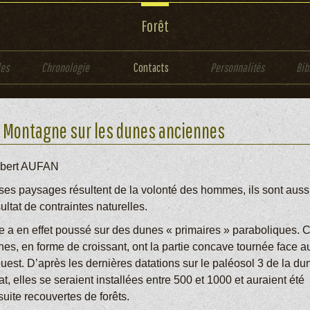
Forêt
les
Chronologie
Contacts
Personnalités
Bib
 Montagne sur les dunes anciennes
bert AUFAN
 ses paysages résultent de la volonté des hommes, ils sont aussi
ultat de contraintes naturelles.
le a en effet poussé sur des dunes « primaires » paraboliques. 
nes, en forme de croissant, ont la partie concave tournée face a
uest. D’après les dernières datations sur le paléosol 3 de la du
at, elles se seraient installées entre 500 et 1000 et auraient été
uite recouvertes de forêts.