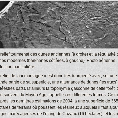
relief tourmenté des dunes anciennes (à droite) et la régularité
nes modernes (barkhanes côtières, à gauche). Photo aérienne,
lection particulière.
relief de la « montagne » est donc très tourmenté avec, sur une 
nde partie de sa superficie, une alternance de dunes (les trucs)
lées(les bats). D’ailleurs la toponymie gasconne de cette forêt, 
te souvent du Moyen Age, rappelle ces différentes formes. Ce ma
après les dernières estimations de 2004, a une superficie de 36
tares de terrains où poussent les résineux auxquels il faut ajout
rges marécageuses de l’étang de Cazaux (16 hectares), et les 