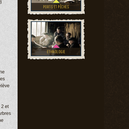
8
PORTS ET PÊCHES
ETHNOLOGIE
une
les
elève
 2 et
arbres
ne