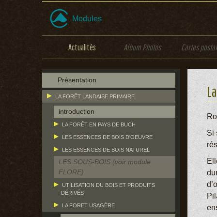
Modules
Actualités
Album Photos
Cartes posta
Présentation
La
LA FORÊT LANDAISE PRIMAIRE
introduction
Ro
LA FORÊT EN PAYS DE BUCH
Si
LES ESSENCES DE BOIS D'OEUVRE
rés
LES ESSENCES DE BOIS NATUREL
El
LES SOUS-BOIS (voir module
FLORE)
du
d’o
UTILISATION DU BOIS ET PRODUITS
DÉRIVÉS
Pil
LA FORET USAGÈRE
ens