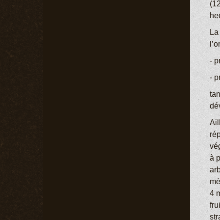
(1
he
La
l’o
- 
- 
ta
dé
Ail
rép
vég
à p
ar
mèt
4 
fru
str