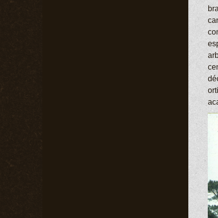
bra
ca
co
es
arb
cen
dé
ort
ac