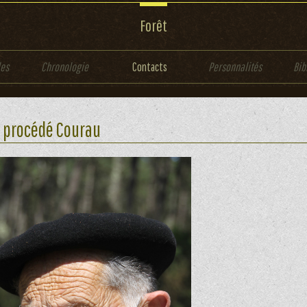
Forêt
les
Chronologie
Contacts
Personnalités
Bib
 procédé Courau