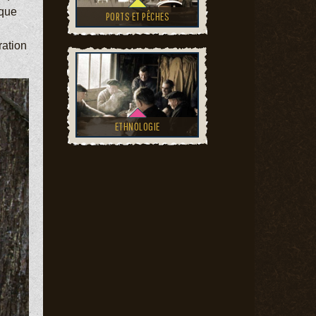
ique
PORTS ET PÊCHES
ration
ETHNOLOGIE