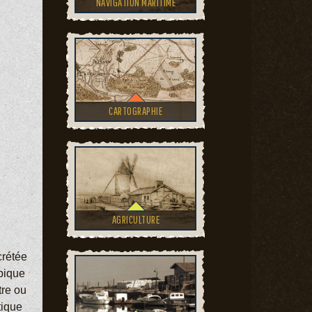
NAVIGATION MARITIME
CARTOGRAPHIE
AGRICULTURE
crétée
 pique
tre ou
tique