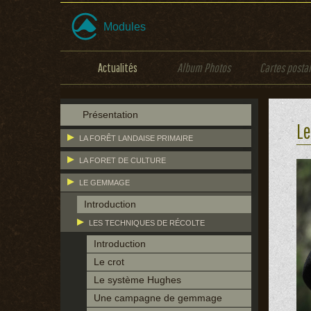
Modules
Actualités
Album Photos
Cartes posta
Présentation
Le
LA FORÊT LANDAISE PRIMAIRE
LA FORET DE CULTURE
LE GEMMAGE
Introduction
LES TECHNIQUES DE RÉCOLTE
Introduction
Le crot
Le système Hughes
Une campagne de gemmage