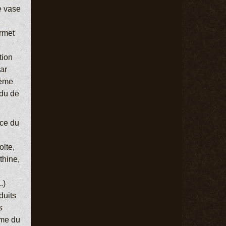
le vase
rmet
tion
ar
tème
idu de
nce du
olte,
thine,
.)
duits
s
ime du