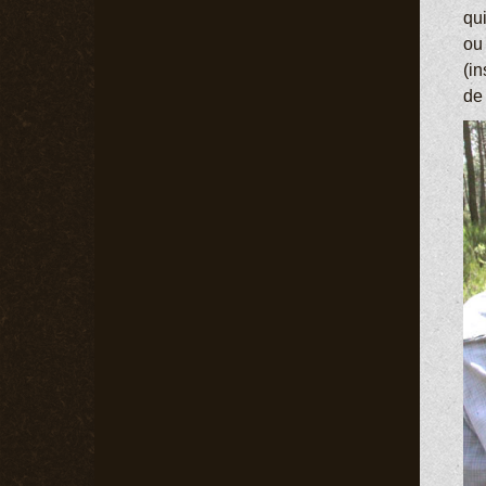
qu
ou
(in
de