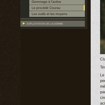
Gemmage à l'active
Le procédé Courau
Les outils et les moyens
EXPLOITATION DE LA GEMME
Cl
Te
Le
pe
mét
par
cir
ac