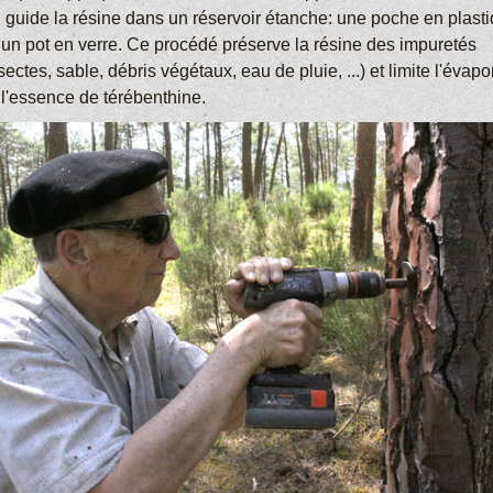
i guide la résine dans un réservoir étanche: une poche en plast
 un pot en verre. Ce procédé préserve la résine des impuretés
sectes, sable, débris végétaux, eau de pluie, ...) et limite l'évapo
 l'essence de térébenthine.