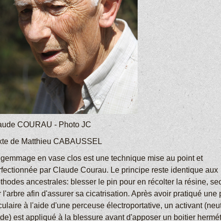
aude COURAU - Photo JC
xte de Matthieu CABAUSSEL
 gemmage en vase clos est une technique mise au point et
rfectionnée par Claude Courau. Le principe reste identique aux
hodes ancestrales: blesser le pin pour en récolter la résine, se
 l'arbre afin d'assurer sa cicatrisation. Après avoir pratiqué une
culaire à l'aide d'une perceuse électroportative, un activant (neu
ide) est appliqué à la blessure avant d'apposer un boitier hermé