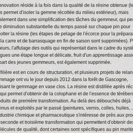
nnovation réside à la fois dans la qualité de la résine obtenue (
s permet d'isoler la gemme récoltée du milieu extérieur), mais
alement dans une simplification des tâches du gemmeur, qui pe
e diminution substantielle du temps passé sur chaque pin pour
olter la résine (les étapes de pelage de l'écorce pour la prépara
 la carre et de barrasquage en fin de saison sont supprimées). P
leurs, l'affutage des outils qui représentait dans le cadre du sys
gues une étape longue et délicate, fruit d'un apprentissage ass
 part des jeunes gemmeurs, est également supprimée.
filière est en cours de structuration, et plusieurs projets de rela
mmage ont vu le jour depuis 2012 dans la forêt de Gascogne,
lisant le gemmage en vase clos. La résine est distillée après réc
 qui permet d'obtenir de la colophane et de l'essence de térében
oduits de première transformation. Au delà des débouchés déjà
nus et exploités par le passé (peintures, vernis, colles, huiles, ..
industrie chimique et pharmaceutique s'intéresse de près aux pro
 seconde et troisième transformation qui permettent d'obtenir de
lécules de qualité, dont certaines sont spécifiques au pin marit