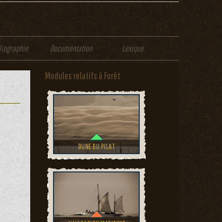
liographie
Documentation
Lexique
Modules relatifs à Forêt
DUNE DU PILAT