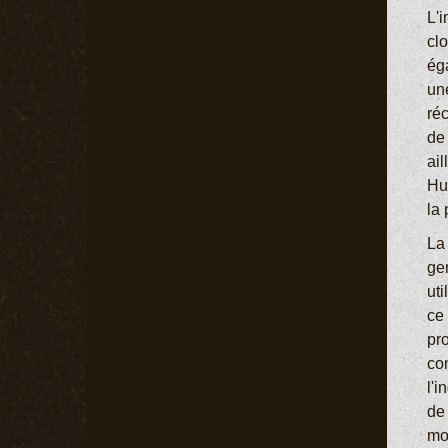
L'i
clo
ég
un
réc
de
ail
Hu
la
La 
ge
uti
ce
pr
con
l'
de
mo