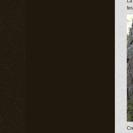
La
fer
Cr