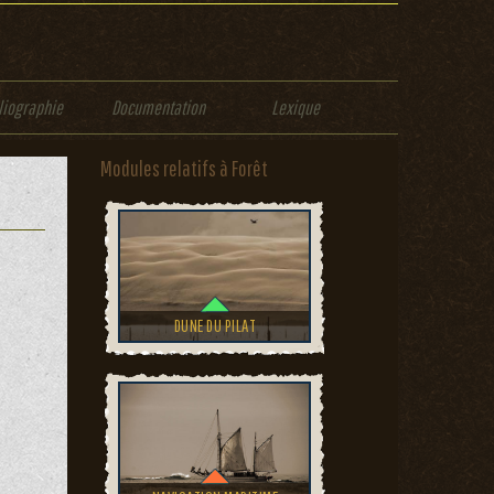
liographie
Documentation
Lexique
Modules relatifs à Forêt
DUNE DU PILAT