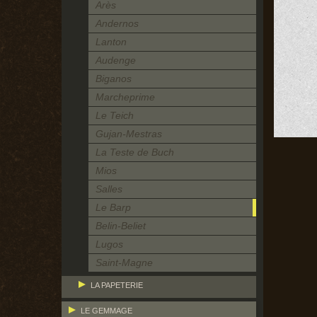
Arès
Andernos
Lanton
Audenge
Biganos
Marcheprime
Le Teich
Gujan-Mestras
La Teste de Buch
Mios
Salles
Le Barp
Belin-Beliet
Lugos
Saint-Magne
LA PAPETERIE
LE GEMMAGE