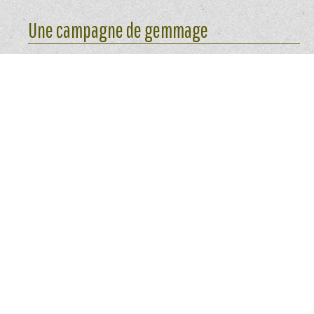
Une campagne de gemmage
Témoignage de Matthieu Cabaussel
Une campagne de gemmage commence début février.
Un pin est prêt à être résiné, dès que l’on peut
l’entourer de son bras sans apercevoir sa main de
l’autre côté (ils ont alors une trentaine d’années).
Il faut ensuite préparer la future carre, que l’on place à
l’est. Pour cela, le résinier utilise le « sarcle à peler »,
outil en acier recourbé qui va permettre de racler
l’écorce. Le pelage est une opération délicate car il
faut laisser une fine épaisseur d’écorce en évitant de
blesser le pin prématurément.
Vient ensuite le cramponnage, qui consiste à placer
une lame de zinc incurvée dans le pin, grâce au «