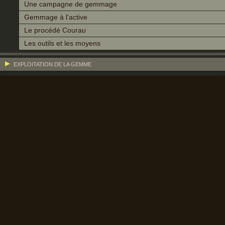
Une campagne de gemmage
Gemmage à l'active
Le procédé Courau
Les outils et les moyens
EXPLOITATION DE LA GEMME