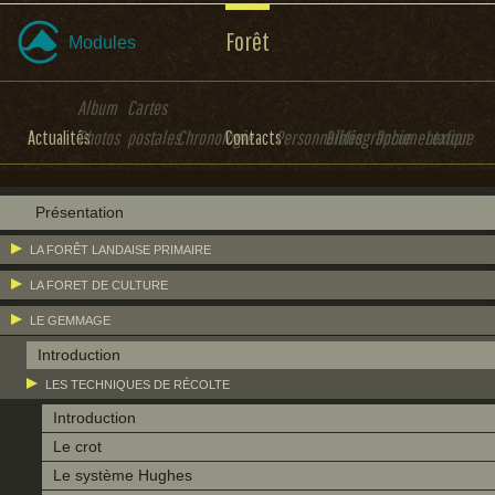
Forêt
Modules
Album
Cartes
Actualités
Photos
postales
Chronologie
Contacts
Personnalités
Bibliographie
Documentation
Lexique
Présentation
LA FORÊT LANDAISE PRIMAIRE
LA FORET DE CULTURE
LE GEMMAGE
Introduction
LES TECHNIQUES DE RÉCOLTE
Introduction
Le crot
Le système Hughes