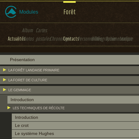
Forêt
Modules
Album
Cartes
Actualités
Photos
postales
Chronologie
Contacts
Personnalités
Bibliographie
Documentation
Lexique
Présentation
LA FORÊT LANDAISE PRIMAIRE
LA FORET DE CULTURE
LE GEMMAGE
Introduction
LES TECHNIQUES DE RÉCOLTE
Introduction
Le crot
Le système Hughes