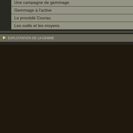
Une campagne de gemmage
Gemmage à l'active
Le procédé Courau
Les outils et les moyens
EXPLOITATION DE LA GEMME