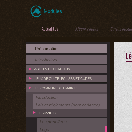
Modules
Actualités
Album Photos
Cartes posta
Présentation
L
Introduction
MOTTES ET CHATEAUX
LIEUX DE CULTE, ÉGLISES ET CURÉS
LES COMMUNES ET MAIRIES
Introduction
Lois et réglements (dont cadastre)
LES MAIRIES
Les premières
Lège