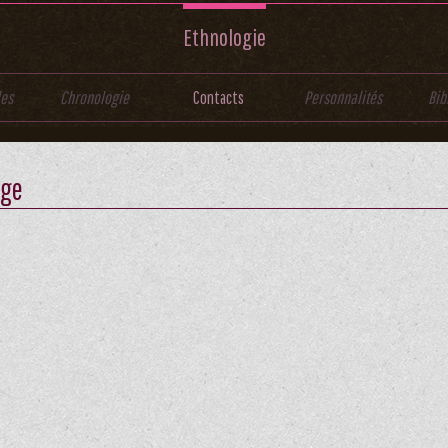
Ethnologie
les
Chronologie
Contacts
Personnalités
Bib
ège