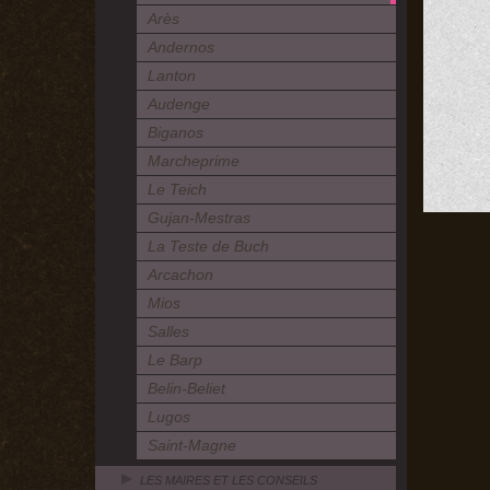
Arès
Andernos
Lanton
Audenge
Biganos
Marcheprime
Le Teich
Gujan-Mestras
La Teste de Buch
Arcachon
Mios
Salles
Le Barp
Belin-Beliet
Lugos
Saint-Magne
LES MAIRES ET LES CONSEILS