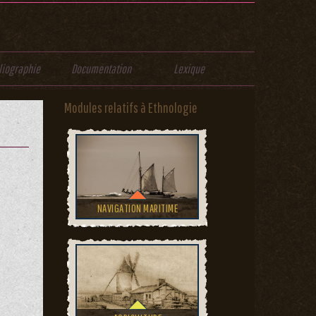
liographie
Documentation
Lexique
Modules relatifs à Ethnologie
NAVIGATION MARITIME