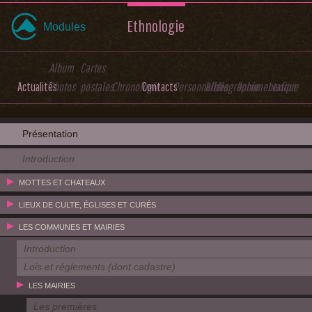
Ethnologie
Modules
Album
Cartes
Actualités
Photos
postales
Chronologie
Contacts
Personnalités
Bibliographie
Documentation
Lexique
Présentation
Introduction
MOTTES ET CHATEAUX
LIEUX DE CULTE, ÉGLISES ET CURÉS
LES COMMUNES ET MAIRIES
Introduction
Lois et réglements (dont cadastre)
LES MAIRIES
Les premières