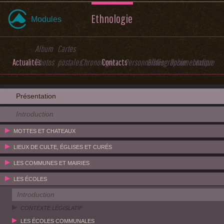
Ethnologie
Modules
Album
Cartes
Actualités
Photos
postales
Chronologie
Contacts
Personnalités
Bibliographie
Documentation
Lexique
Présentation
Introduction
MOTTES ET CHATEAUX
LIEUX DE CULTE, ÉGLISES ET CURÉS
LES COMMUNES ET MAIRIES
LES ÉCOLES
Introduction
CONTEXTE LÉGISLATIF
LES ÉCOLES COMMUNALES