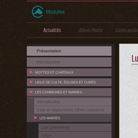
Modules
Actualités
Album Photos
Cartes posta
Présentation
L
Introduction
MOTTES ET CHATEAUX
LIEUX DE CULTE, ÉGLISES ET CURÉS
LES COMMUNES ET MAIRIES
Introduction
Lois et réglements (dont cadastre)
LES MAIRIES
Les premières
Lège