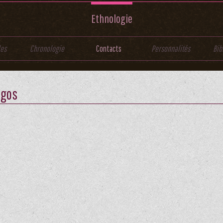
Ethnologie
les
Chronologie
Contacts
Personnalités
Bib
ugos