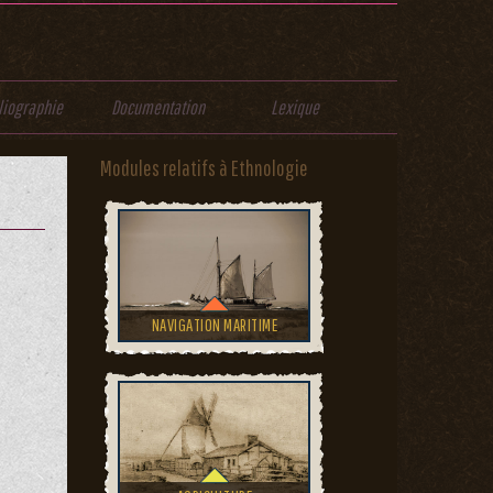
liographie
Documentation
Lexique
Modules relatifs à Ethnologie
NAVIGATION MARITIME