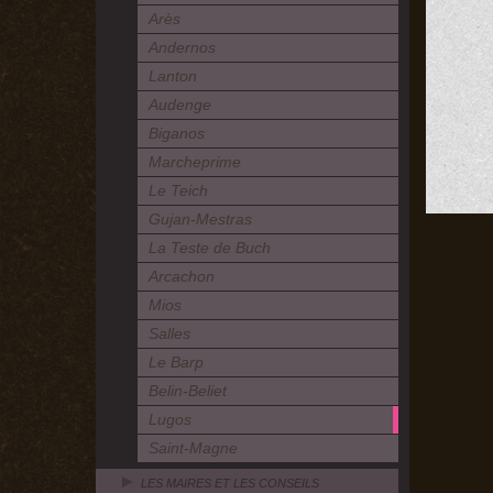
Arès
Andernos
Lanton
Audenge
Biganos
Marcheprime
Le Teich
Gujan-Mestras
La Teste de Buch
Arcachon
Mios
Salles
Le Barp
Belin-Beliet
Lugos
Saint-Magne
LES MAIRES ET LES CONSEILS