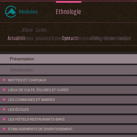
Ethnologie
Modules
Album
Cartes
Actualités
Photos
postales
Chronologie
Contacts
Personnalités
Bibliographie
Documentation
Lexique
Présentation
Introduction
MOTTES ET CHATEAUX
LIEUX DE CULTE, ÉGLISES ET CURÉS
LES COMMUNES ET MAIRIES
LES ÉCOLES
LES HÔTELS-RESTAURANTS-BARS
ETABLISSEMENTS DE DIVERTISSEMENT