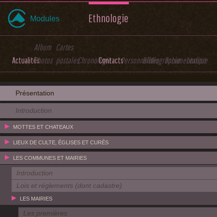
Ethnologie
Modules
Album
Cartes
Actualités
Photos
postales
Chronologie
Contacts
Personnalités
Bibliographie
Documentation
Lexique
Présentation
Introduction
MOTTES ET CHATEAUX
LIEUX DE CULTE, ÉGLISES ET CURÉS
LES COMMUNES ET MAIRIES
Introduction
Lois et réglements (dont cadastre)
LES MAIRIES
Les premières