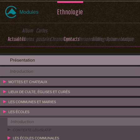
Ethnologie
Modules
Album
Cartes
Actualités
Photos
postales
Chronologie
Contacts
Personnalités
Bibliographie
Documentation
Lexique
Présentation
Introduction
MOTTES ET CHATEAUX
LIEUX DE CULTE, ÉGLISES ET CURÉS
LES COMMUNES ET MAIRIES
LES ÉCOLES
Introduction
CONTEXTE LÉGISLATIF
LES ÉCOLES COMMUNALES