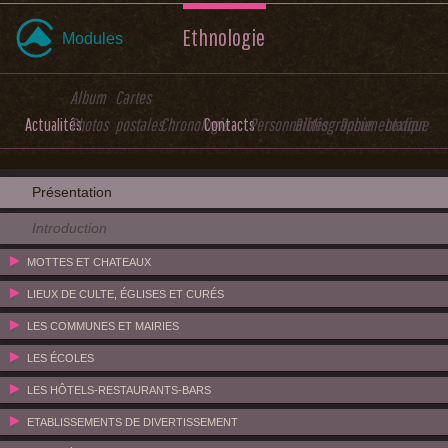
Ethnologie
Modules
Album
Cartes
Actualités
Photos
postales
Chronologie
Contacts
Personnalités
Bibliographie
Documentation
Lexique
Présentation
Introduction
MOTTES ET CHATEAUX
LIEUX DE CULTE, ÉGLISES ET CURÉS
LES COMMUNES ET MAIRIES
LES ÉCOLES
LES HÔTELS-RESTAURANTS-BARS
ETABLISSEMENTS DE DIVERTISSEMENT