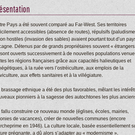
ésentation
tre Pays a été souvent comparé au Far-West. Ses territoires
ficilement accessibles (absence de routes), répulsifs (paludisme
on hostiles (invasion des sables) avaient pourtant tout d’un pay
cagne. Détenus par de grands propriétaires souvent « étrangers 
 sont ouverts successivement à de nouvelles populations venue
utes les régions françaises grâce aux capacités halieutiques et
égétiques, à la ruée vers l’ostréiculture, aux emplois de la
viculture, aux effets sanitaires et à la villégiature.
 brassage ethnique a été des plus favorables, mêlant les intérê
uveaux pionniers à la sagesse des autochtones les plus ancien
a fallu construire ce nouveau monde (églises, écoles, mairies,
lonies de vacances), créer de nouvelles communes (encore
rcheprime en 1946). La culture locale, basée essentiellement s
ture prégnante, a dû alors s’adapter au « modernisme ».