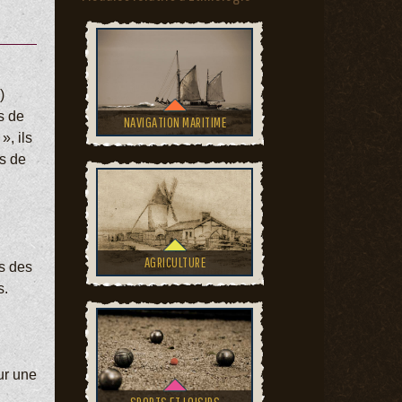
)
s de
NAVIGATION MARITIME
», ils
s de
AGRICULTURE
ts des
s.
ur une