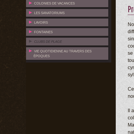
COLONIES DE VACANCES
Pr
LES SANATORIUMS
LAVOIRS
No
dif
FONTAINES
sin
CLUBS DE PLAGE
co
VIE QUOTIDIENNE AU TRAVERS DES
se
ÉPOQUES
to
cyn
syl
Ce
no
Il 
co
Ma
na