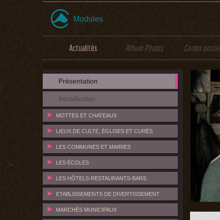
Modules
Actualités
Album Photos
Cartes posta
Présentation
Introduction
MOTTES ET CHATEAUX
LIEUX DE CULTE, ÉGLISES ET CURÉS
LES COMMUNES ET MAIRIES
LES ÉCOLES
LES HÔTELS-RESTAURANTS-BARS
ETABLISSEMENTS DE DIVERTISSEMENT
MARCHÉS MUNICIPAUX