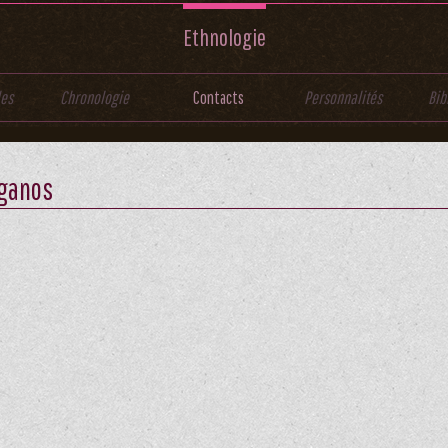
Ethnologie
les
Chronologie
Contacts
Personnalités
Bib
iganos