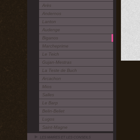
Arès
Andernos
Lanton
Audenge
Biganos
Marcheprime
Le Teich
Gujan-Mestras
La Teste de Buch
Arcachon
Mios
Salles
Le Barp
Belin-Beliet
Lugos
Saint-Magne
LES MAIRES ET LES CONSEILS