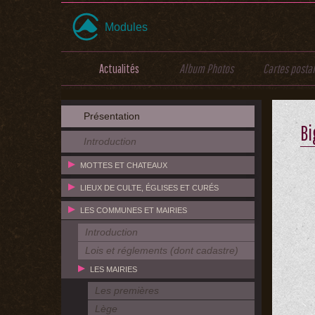
Modules
Actualités
Album Photos
Cartes posta
Présentation
B
Introduction
MOTTES ET CHATEAUX
LIEUX DE CULTE, ÉGLISES ET CURÉS
LES COMMUNES ET MAIRIES
Introduction
Lois et réglements (dont cadastre)
LES MAIRIES
Les premières
Lège