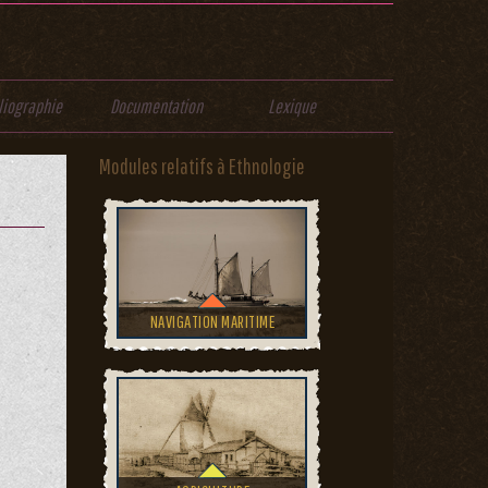
liographie
Documentation
Lexique
Modules relatifs à Ethnologie
NAVIGATION MARITIME