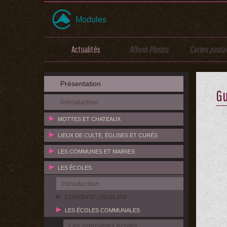
Modules
Actualités
Album Photos
Cartes posta
Présentation
G
Introduction
MOTTES ET CHATEAUX
LIEUX DE CULTE, ÉGLISES ET CURÉS
LES COMMUNES ET MAIRIES
LES ÉCOLES
Introduction
CONTEXTE LÉGISLATIF
LES ÉCOLES COMMUNALES
Les premières écoles