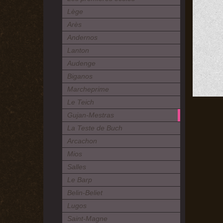
Lège
Arès
Andernos
Lanton
Audenge
Biganos
Marcheprime
Le Teich
Gujan-Mestras
La Teste de Buch
Arcachon
Mios
Salles
Le Barp
Belin-Beliet
Lugos
Saint-Magne