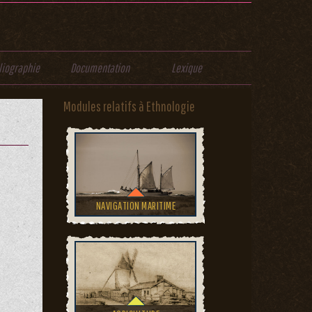
liographie
Documentation
Lexique
Modules relatifs à Ethnologie
NAVIGATION MARITIME