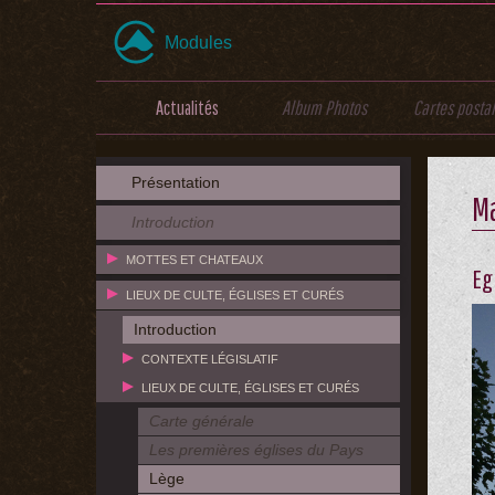
Modules
Actualités
Album Photos
Cartes posta
Présentation
M
Introduction
MOTTES ET CHATEAUX
Eg
LIEUX DE CULTE, ÉGLISES ET CURÉS
Introduction
CONTEXTE LÉGISLATIF
LIEUX DE CULTE, ÉGLISES ET CURÉS
Carte générale
Les premières églises du Pays
Lège