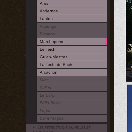
Arès
Andernos
Lanton
Audenge
Biganos
Marcheprime
Le Teich
Gujan-Mestras
La Teste de Buch
Arcachon
Mios
Salles
Le Barp
Belin-Beliet
Lugos
Saint-Magne
LES FÊTES TRADITIONNELLES ET