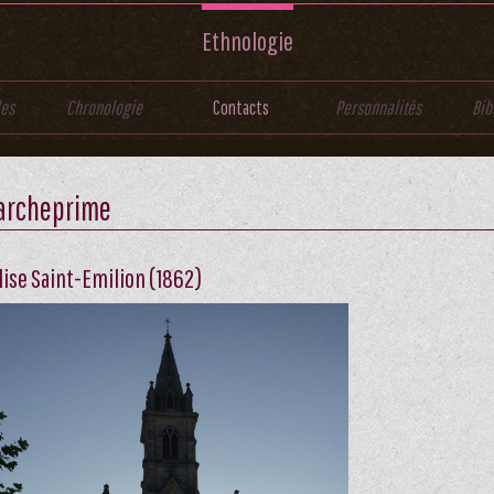
Ethnologie
les
Chronologie
Contacts
Personnalités
Bib
archeprime
lise Saint-Emilion (1862)