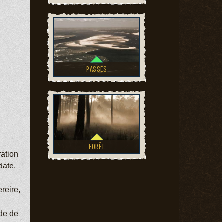
PASSES
FORÊT
ration
date,
ereire,
ade de