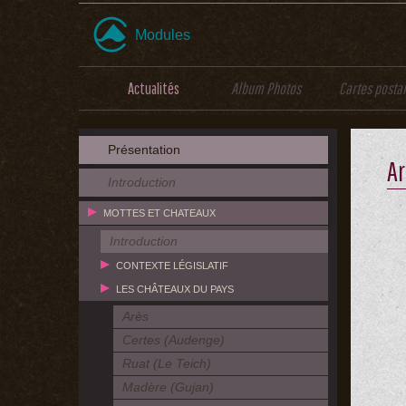
Modules
Actualités
Album Photos
Cartes posta
Présentation
A
Introduction
MOTTES ET CHATEAUX
Introduction
CONTEXTE LÉGISLATIF
LES CHÂTEAUX DU PAYS
Arès
Certes (Audenge)
Ruat (Le Teich)
Madère (Gujan)