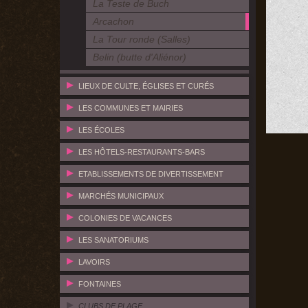
La Teste de Buch
Arcachon
La Tour ronde (Salles)
Belin (butte d'Aliénor)
LIEUX DE CULTE, ÉGLISES ET CURÉS
LES COMMUNES ET MAIRIES
LES ÉCOLES
LES HÔTELS-RESTAURANTS-BARS
ETABLISSEMENTS DE DIVERTISSEMENT
MARCHÉS MUNICIPAUX
COLONIES DE VACANCES
LES SANATORIUMS
LAVOIRS
FONTAINES
CLUBS DE PLAGE