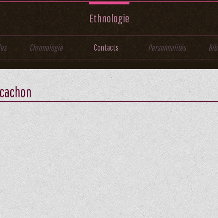
Ethnologie
les
Chronologie
Contacts
Personnalités
Bib
rcachon