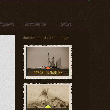
liographie
Documentation
Lexique
Modules relatifs à Ethnologie
NAVIGATION MARITIME