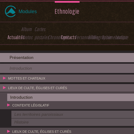
Ethnologie
Modules
Album
Cartes
Actualités
Photos
postales
Chronologie
Contacts
Personnalités
Bibliographie
Documentation
Lexique
Présentation
Introduction
MOTTES ET CHATEAUX
LIEUX DE CULTE, ÉGLISES ET CURÉS
Introduction
CONTEXTE LÉGISLATIF
Les territoires paroissiaux
Histoire
LIEUX DE CULTE, ÉGLISES ET CURÉS