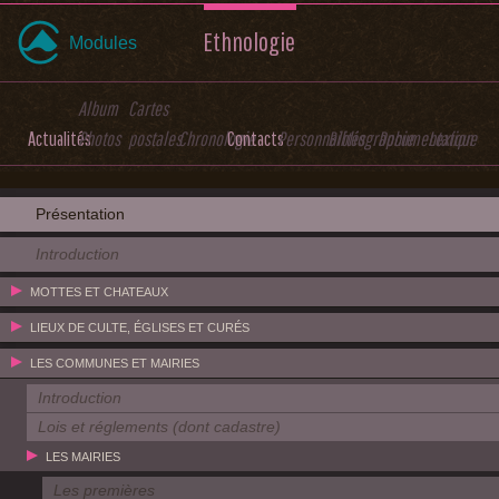
Ethnologie
Modules
Album
Cartes
Actualités
Photos
postales
Chronologie
Contacts
Personnalités
Bibliographie
Documentation
Lexique
Présentation
Introduction
MOTTES ET CHATEAUX
LIEUX DE CULTE, ÉGLISES ET CURÉS
LES COMMUNES ET MAIRIES
Introduction
Lois et réglements (dont cadastre)
LES MAIRIES
Les premières