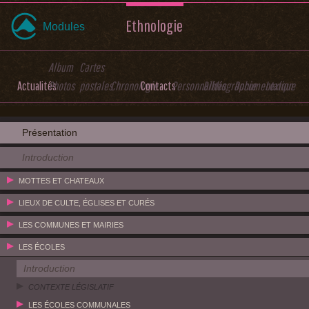
Ethnologie
Modules
Album
Cartes
Actualités
Photos
postales
Chronologie
Contacts
Personnalités
Bibliographie
Documentation
Lexique
Présentation
Introduction
MOTTES ET CHATEAUX
LIEUX DE CULTE, ÉGLISES ET CURÉS
LES COMMUNES ET MAIRIES
LES ÉCOLES
Introduction
CONTEXTE LÉGISLATIF
LES ÉCOLES COMMUNALES