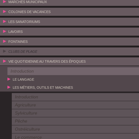
MARCHÉS MUNICIPAUX
COLONIES DE VACANCES
LES SANATORIUMS
LAVOIRS
FONTAINES
CLUBS DE PLAGE
VIE QUOTIDIENNE AU TRAVERS DES ÉPOQUES
Introduction
LE LANGAGE
LES MÉTIERS, OUTILS ET MACHINES
Introduction
Agriculture
Sylviculture
Pêche
Ostréiculture
Le commerce