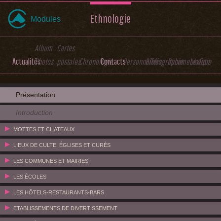
Ethnologie
Modules
Album
Cartes
Actualités
Photos
postales
Chronologie
Contacts
Personnalités
Bibliographie
Documentation
Lexique
Présentation
Introduction
MOTTES ET CHATEAUX
LIEUX DE CULTE, ÉGLISES ET CURÉS
LES COMMUNES ET MAIRIES
LES ÉCOLES
LES HÔTELS-RESTAURANTS-BARS
ETABLISSEMENTS DE DIVERTISSEMENT