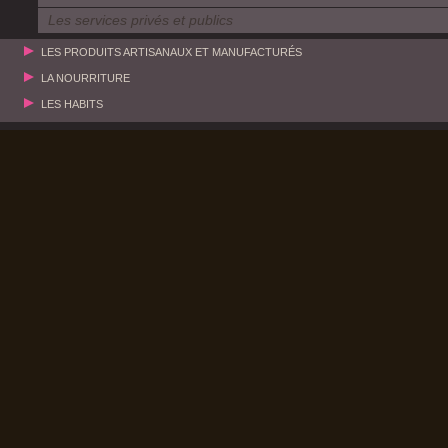
Les services privés et publics
LES PRODUITS ARTISANAUX ET MANUFACTURÉS
LA NOURRITURE
LES HABITS