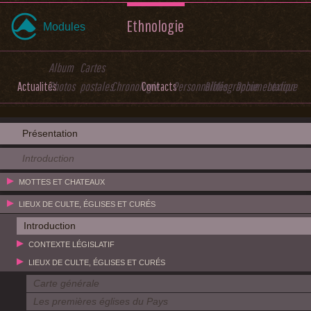
Ethnologie
Modules
Album
Cartes
Actualités
Photos
postales
Chronologie
Contacts
Personnalités
Bibliographie
Documentation
Lexique
Présentation
Introduction
MOTTES ET CHATEAUX
LIEUX DE CULTE, ÉGLISES ET CURÉS
Introduction
CONTEXTE LÉGISLATIF
LIEUX DE CULTE, ÉGLISES ET CURÉS
Carte générale
Les premières églises du Pays