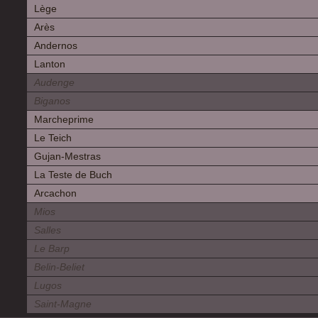
Lège
Arès
Andernos
Lanton
Audenge
Biganos
Marcheprime
Le Teich
Gujan-Mestras
La Teste de Buch
Arcachon
Mios
Salles
Le Barp
Belin-Beliet
Lugos
Saint-Magne