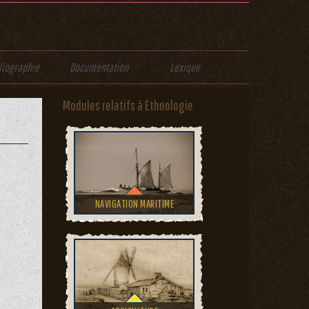
liographie
Documentation
Lexique
Modules relatifs à Ethnologie
NAVIGATION MARITIME