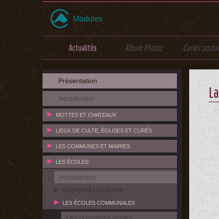
Modules
Actualités
Album Photos
Cartes posta
Présentation
La
Introduction
MOTTES ET CHATEAUX
LIEUX DE CULTE, ÉGLISES ET CURÉS
LES COMMUNES ET MAIRIES
LES ÉCOLES
Introduction
CONTEXTE LÉGISLATIF
LES ÉCOLES COMMUNALES
Les premières écoles