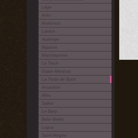
Lège
Arès
Andernos
Lanton
Audenge
Biganos
Marcheprime
Le Teich
Gujan-Mestras
La Teste de Buch
Arcachon
Mios
Salles
Le Barp
Belin-Beliet
Lugos
Saint-Magne